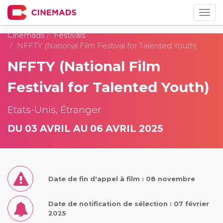
Togg
navig
Cinemads
Festivals
NFFTY (National Film Festival for Talented Youth)
NFFTY (National Film
Festival for Talented Youth)
Etats-Unis, Étranger
DU 03 AVRIL AU 06 AVRIL 2025
Date de fin d'appel à film : 08 novembre
Date de notification de sélection : 07 février
2025