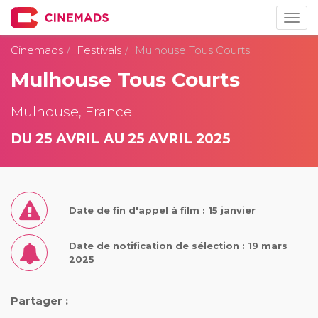
Togg
navig
Cinemads
Festivals
Mulhouse Tous Courts
Mulhouse Tous Courts
Mulhouse, France
DU 25 AVRIL AU 25 AVRIL 2025
Date de fin d'appel à film : 15 janvier
Date de notification de sélection : 19 mars
2025
Partager :