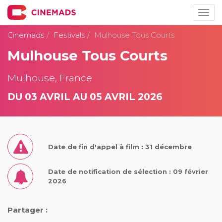
Togg
navig
Cinemads
Festivals
Mulhouse Tous Courts
Mulhouse Tous Courts
Mulhouse, France
DU 03 AVRIL AU 05 AVRIL 2026
Date de fin d'appel à film : 31 décembre
Date de notification de sélection : 09 février
2026
Partager :