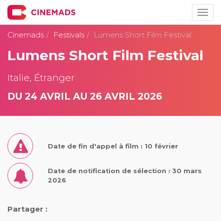
Togg
navig
Cinemads
Festivals
Lumens Short Film Festival
Lumens Short Film Festival
Italie, Étranger
DU 24 AVRIL AU 26 AVRIL 2026
Date de fin d'appel à film : 10 février
Date de notification de sélection : 30 mars
2026
Partager :