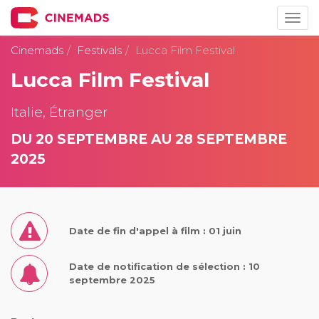
Togg
navig
Cinemads
Festivals
Lucca Film Festival
Lucca Film Festival
Italie, Étranger
DU 20 SEPTEMBRE AU 28 SEPTEMBRE
2025
Date de fin d'appel à film : 01 juin
Date de notification de sélection : 10
septembre 2025