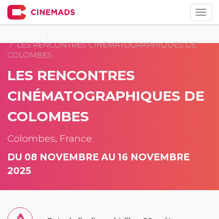
Togg
navig
Cinemads
Festivals
LES RENCONTRES CINÉMATOGRAPHIQUES DE
COLOMBES
LES RENCONTRES
CINÉMATOGRAPHIQUES DE
COLOMBES
Colombes, France
DU 08 NOVEMBRE AU 16 NOVEMBRE
2025