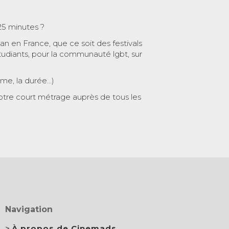
25 minutes ?
 an en France, que ce soit des festivals
tudiants, pour la communauté lgbt, sur
ème, la durée…)
otre court métrage auprès de tous les
Navigation
À propos de Cinemads