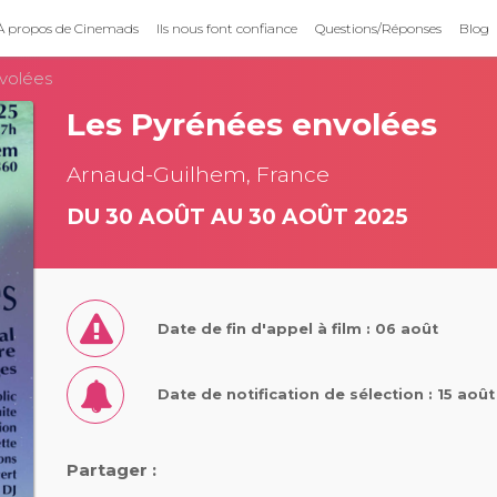
À propos de Cinemads
Ils nous font confiance
Questions/Réponses
Blog
volées
Les Pyrénées envolées
Arnaud-Guilhem, France
DU 30 AOÛT AU 30 AOÛT 2025
Date de fin d'appel à film : 06 août
Date de notification de sélection : 15 aoû
Partager :