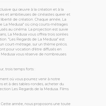
lusive qui œuvre à la création et à la
les et ambitieuses de cinéastes queer et
 liberté de création. Chaque année, La
de La Medusa" où cinq courts-métrages
usés au cinéma. La projection est suivie
ans, La Medusa vous offrira trois soirées
tion. "Les Regards de La Medusa" est
é un court-métrage, sur un thème précis.
 ont pour vocation d'être diffusés en
, La Medusa vous réserve de nombreuses
r, trois temps forts :
ment où vous pourrez venir à notre
ons et à des tables-rondes, acheter du
élection Les Regards de la Medusa. Films
elle. Cette année, nous proposons une toute