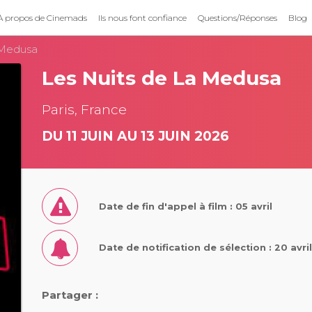
À propos de Cinemads
Ils nous font confiance
Questions/Réponses
Blog
 Medusa
Les Nuits de La Medusa
Paris, France
DU 11 JUIN AU 13 JUIN 2026
Date de fin d'appel à film : 05 avril
Date de notification de sélection : 20 avri
Partager :