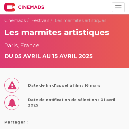
Togg
navig
Cinemads
Festivals
Les marmites artistiques
Les marmites artistiques
Paris, France
DU 05 AVRIL AU 15 AVRIL 2025
Date de fin d'appel à film : 16 mars
Date de notification de sélection : 01 avril
2025
Partager :