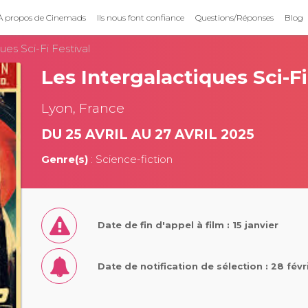
À propos de Cinemads
Ils nous font confiance
Questions/Réponses
Blog
ues Sci-Fi Festival
Les Intergalactiques Sci-Fi
Lyon, France
DU 25 AVRIL AU 27 AVRIL 2025
Genre(s)
: Science-fiction
Date de fin d'appel à film : 15 janvier
Date de notification de sélection : 28 févr