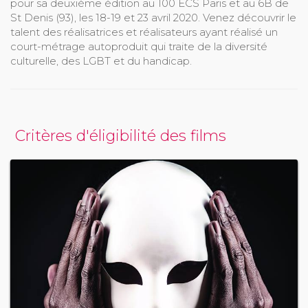
pour sa deuxième édition au 100 ECS Paris et au 6B de
St Denis (93), les 18-19 et 23 avril 2020. Venez découvrir le
talent des réalisatrices et réalisateurs ayant réalisé un
court-métrage autoproduit qui traite de la diversité
culturelle, des LGBT et du handicap.
Critères d'éligibilité des films