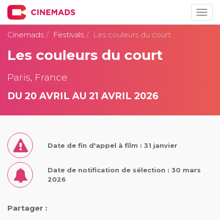
Togg
navig
Cinemads
Festivals
Les couleurs du court
Les couleurs du court
Paris, France
DU 20 AVRIL AU 21 AVRIL 2026
Date de fin d'appel à film : 31 janvier
Date de notification de sélection : 30 mars
2026
Partager :