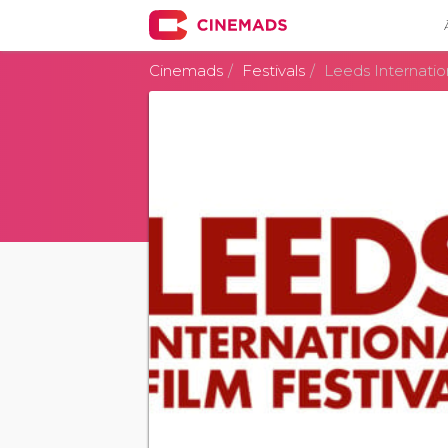
Cinemads
Festivals
Leeds Internation