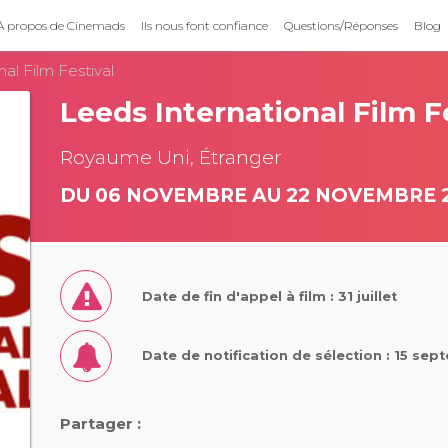
À propos de Cinemads
Ils nous font confiance
Questions/Réponses
Blog
al Film Festival
Leeds International Film F
Royaume Uni, Étranger
DU 06 NOVEMBRE AU 22 NOVEMBRE 
Date de fin d'appel à film : 31 juillet
Date de notification de sélection : 15 se
Partager :