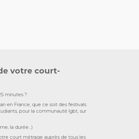
de votre court-
25 minutes ?
 an en France, que ce soit des festivals
tudiants, pour la communauté lgbt, sur
ème, la durée…)
otre court métrage auprès de tous les