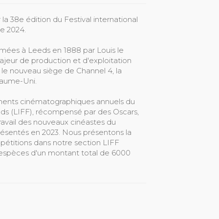
a 38e édition du Festival international
re 2024.
mées à Leeds en 1888 par Louis le
ajeur de production et d'exploitation
 le nouveau siège de Channel 4, la
yaume-Uni.
ments cinématographiques annuels du
eeds (LIFF), récompensé par des Oscars,
ravail des nouveaux cinéastes du
ésentés en 2023. Nous présentons la
étitions dans notre section LIFF
 espèces d'un montant total de 6000