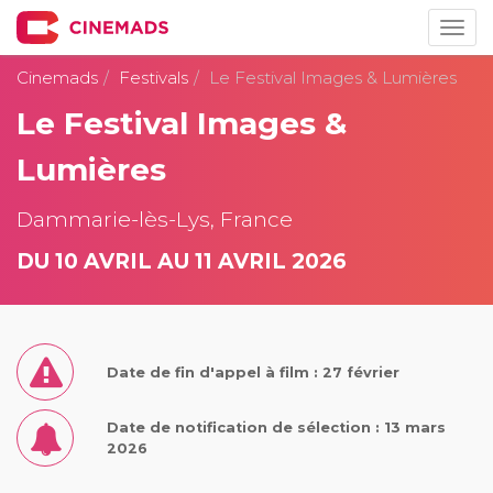
Togg
navig
Cinemads
Festivals
Le Festival Images & Lumières
Le Festival Images &
Lumières
Dammarie-lès-Lys, France
DU 10 AVRIL AU 11 AVRIL 2026
Date de fin d'appel à film : 27 février
Date de notification de sélection : 13 mars
2026