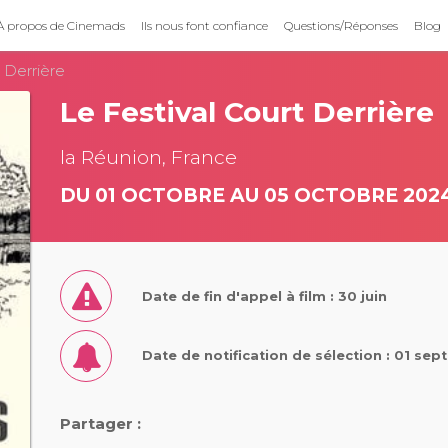
À propos de Cinemads
Ils nous font confiance
Questions/Réponses
Blog
 Derrière
Le Festival Court Derrière
la Réunion, France
DU 01 OCTOBRE AU 05 OCTOBRE 202
Date de fin d'appel à film : 30 juin
Date de notification de sélection : 01 se
Partager :