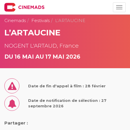
Togg
navig
Cinemads
Festivals
L’ARTAUCINE
L’ARTAUCINE
NOGENT L'ARTAUD, France
DU 16 MAI AU 17 MAI 2026
Date de fin d'appel à film : 28 février
Date de notification de sélection : 27
septembre 2026
Partager :