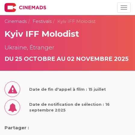
Togg
navig
Cinemads
Festivals
Kyiv IFF Molodist
Kyiv IFF Molodist
Ukraine, Étranger
DU 25 OCTOBRE AU 02 NOVEMBRE 2025
Date de fin d'appel à film : 15 juillet
Date de notification de sélection : 16
septembre 2025
Partager :