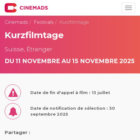
Togg
navig
Cinemads
Festivals
Kurzfilmtage
Kurzfilmtage
Suisse, Étranger
DU 11 NOVEMBRE AU 15 NOVEMBRE 2025
Date de fin d'appel à film : 13 juillet
Date de notification de sélection : 30
septembre 2025
Partager :