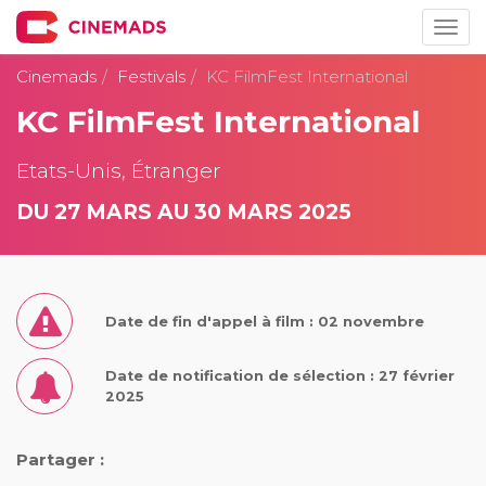
Togg
navig
Cinemads
Festivals
KC FilmFest International
KC FilmFest International
Etats-Unis, Étranger
DU 27 MARS AU 30 MARS 2025
Date de fin d'appel à film : 02 novembre
Date de notification de sélection : 27 février
2025
Partager :