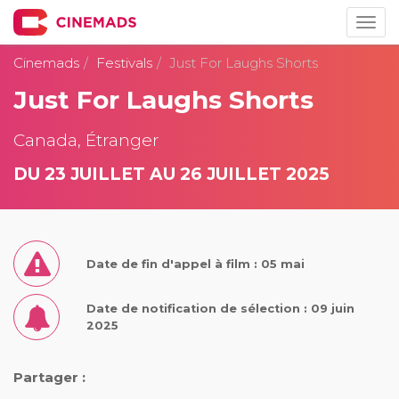
Togg
navig
Cinemads
Festivals
Just For Laughs Shorts
Just For Laughs Shorts
Canada, Étranger
DU 23 JUILLET AU 26 JUILLET 2025
Date de fin d'appel à film : 05 mai
Date de notification de sélection : 09 juin
2025
Partager :