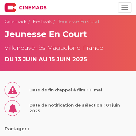
Togg
navig
Cinemads
Festivals
Jeunesse En Court
Jeunesse En Court
Villeneuve-lès-Maguelone, France
DU 13 JUIN AU 15 JUIN 2025
Date de fin d'appel à film : 11 mai
Date de notification de sélection : 01 juin
2025
Partager :