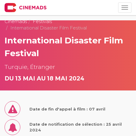
Togg
navig
Cinemads
Festivals
International Disaster Film Festival
International Disaster Film
Festival
Turquie, Étranger
DU 13 MAI AU 18 MAI 2024
Date de fin d'appel à film : 07 avril
Date de notification de sélection : 25 avril
2024