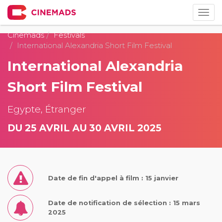
Togg
navig
Cinemads
Festivals
International Alexandria Short Film Festival
International Alexandria
Short Film Festival
Egypte, Étranger
DU 25 AVRIL AU 30 AVRIL 2025
Date de fin d'appel à film : 15 janvier
Date de notification de sélection : 15 mars
2025