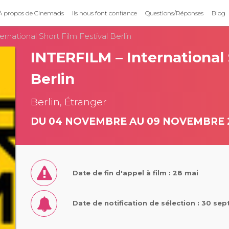
À propos de Cinemads
Ils nous font confiance
Questions/Réponses
Blog
rnational Short Film Festival Berlin
INTERFILM – International 
Berlin
Berlin, Étranger
DU 04 NOVEMBRE AU 09 NOVEMBRE 
Date de fin d'appel à film : 28 mai
Date de notification de sélection : 30 s