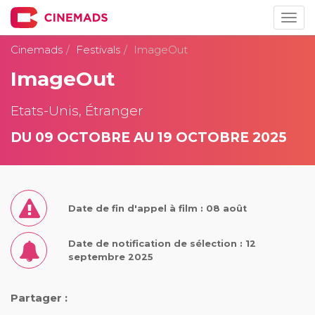
Togg
navig
Cinemads
Festivals
ImageOut
ImageOut
Etats-Unis, Étranger
DU 09 OCTOBRE AU 19 OCTOBRE 2025
Date de fin d'appel à film : 08 août
Date de notification de sélection : 12
septembre 2025
Partager :