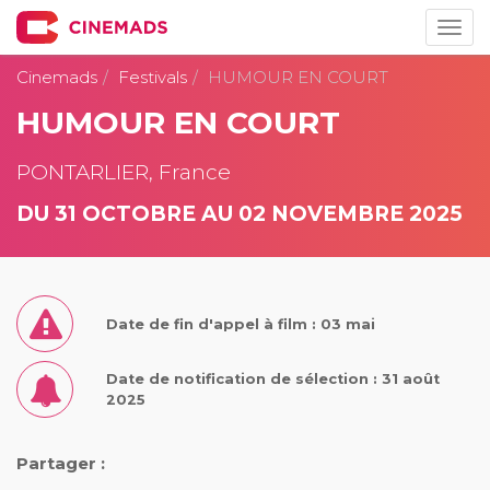
Togg
navig
Cinemads
Festivals
HUMOUR EN COURT
HUMOUR EN COURT
PONTARLIER, France
DU 31 OCTOBRE AU 02 NOVEMBRE 2025
Date de fin d'appel à film : 03 mai
Date de notification de sélection : 31 août
2025
Partager :