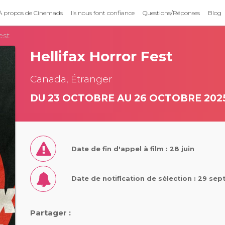
À propos de Cinemads
Ils nous font confiance
Questions/Réponses
Blog
est
Hellifax Horror Fest
Canada, Étranger
DU 23 OCTOBRE AU 26 OCTOBRE 202
Date de fin d'appel à film : 28 juin
Date de notification de sélection : 29 se
Partager :