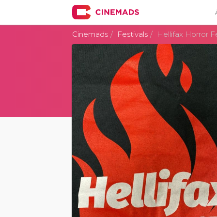
Cinemads
Festivals
Hellifax Horror F