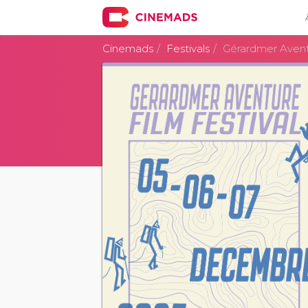
Cinemads
Festivals
Gérardmer Aventu