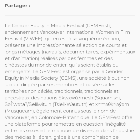
Partager :
Le Gender Equity in Media Festival (GEMFest),
anciennement Vancouver International Women in Film
Festival (VIWFF), qui en est à sa vingtième édition,
présente une impressionnante sélection de courts et
longs métrages (narratifs, documentaires, expérimentaux
et d'animation) réalisés par des femmes et des
cinéastes du monde entier, qu'ils soient établis ou
émergents. Le GEMFest est organisé par la Gender
Equity in Media Society (GEMS), une société à but non
lucratif dirigée par ses membres et basée sur les
territoires non cédés, traditionnels, traditionnels et
ancestraux des nations Sḵwx̱wú7mesh (Squamish),
Səl̓ílwətaʔ/Selilwitulh (Tsleil-Waututh) et xʷməθkʷəy̓əm
(Musqueam), également connus sous le nom de
Vancouver, en Colombie-Britannique. Le GEMFest offre
une plateforme pour remettre en question l'inégalité
entre les sexes et le manque de diversité dans l'industrie
des médias à l'écran, grâce à une combinaison de