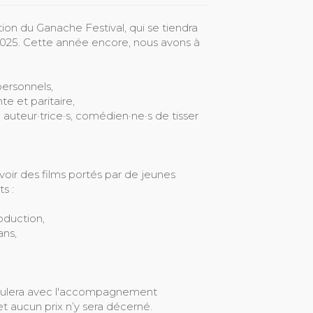
ion du Ganache Festival, qui se tiendra
l 2025. Cette année encore, nous avons à
ersonnels,
e et paritaire,
, auteur·trice·s, comédien·ne·s de tisser
oir des films portés par de jeunes
s :
oduction,
ans,
déroulera avec l'accompagnement
et aucun prix n’y sera décerné.