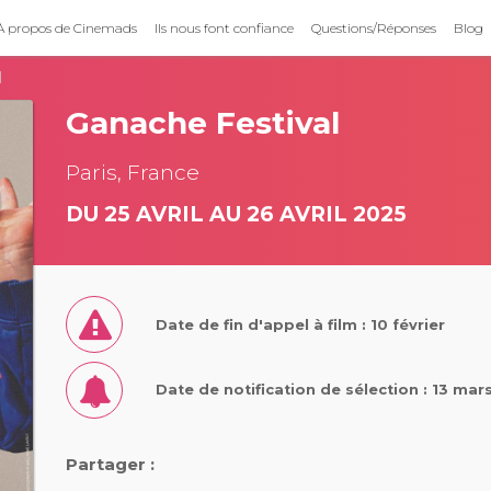
À propos de Cinemads
Ils nous font confiance
Questions/Réponses
Blog
l
Ganache Festival
Paris, France
DU 25 AVRIL AU 26 AVRIL 2025
Date de fin d'appel à film : 10 février
Date de notification de sélection : 13 mar
Partager :