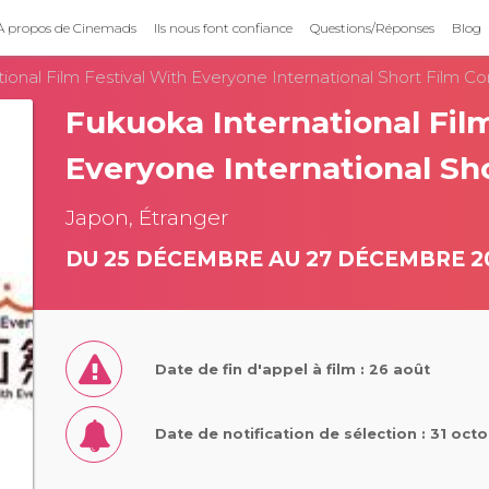
À propos de Cinemads
Ils nous font confiance
Questions/Réponses
Blog
ional Film Festival With Everyone International Short Film C
Fukuoka International Fil
Everyone International Sh
Japon, Étranger
DU 25 DÉCEMBRE AU 27 DÉCEMBRE 2
Date de fin d'appel à film : 26 août
Date de notification de sélection : 31 oct