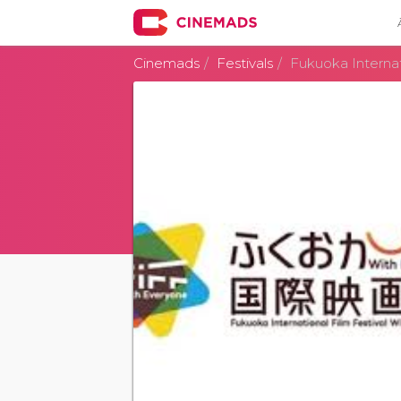
Cinemads
Festivals
Fukuoka Internat