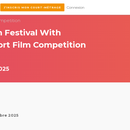
Connexion
J’INSCRIS MON COURT-MÉTRAGE
ompetition
m Festival With
ort Film Competition
025
obre 2025