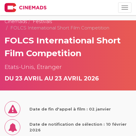
Togg
navig
Cinemads
Festivals
FOLCS International Short Film Competition
FOLCS International Short
Film Competition
Etats-Unis, Étranger
DU 23 AVRIL AU 23 AVRIL 2026
Date de fin d'appel à film : 02 janvier
Date de notification de sélection : 10 février
2026