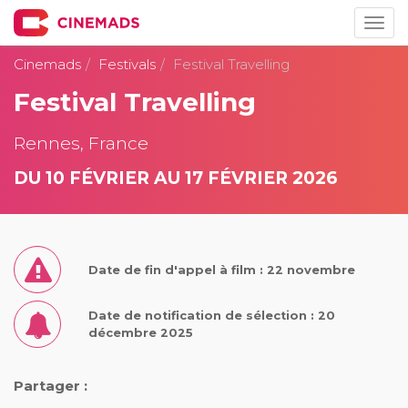
Togg
navig
Cinemads
Festivals
Festival Travelling
Festival Travelling
Rennes, France
DU 10 FÉVRIER AU 17 FÉVRIER 2026
Date de fin d'appel à film : 22 novembre
Date de notification de sélection : 20
décembre 2025
Partager :