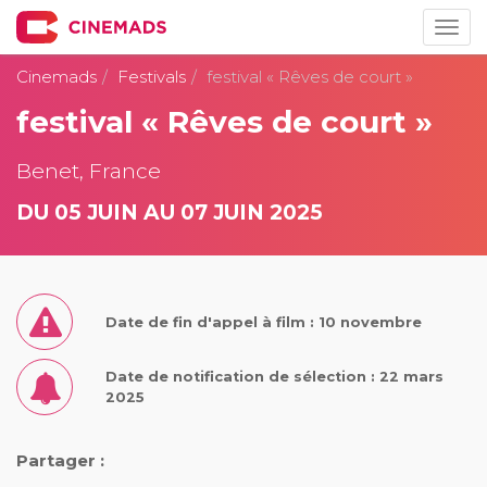
Togg
navig
Cinemads
Festivals
festival « Rêves de court »
festival « Rêves de court »
Benet, France
DU 05 JUIN AU 07 JUIN 2025
Date de fin d'appel à film : 10 novembre
Date de notification de sélection : 22 mars
2025
Partager :