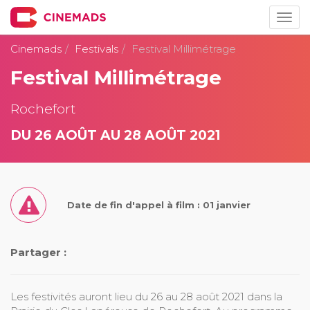
Togg
navig
Cinemads
Festivals
Festival Millimétrage
Festival Millimétrage
Rochefort
DU 26 AOÛT AU 28 AOÛT 2021
Date de fin d'appel à film : 01 janvier
Partager :
Les festivités auront lieu du 26 au 28 août 2021 dans la