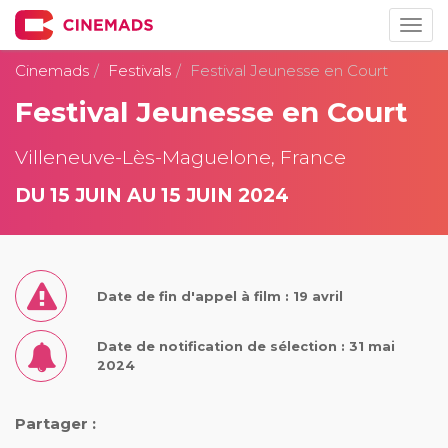
Togg
navig
Cinemads
Festivals
Festival Jeunesse en Court
Festival Jeunesse en Court
Villeneuve-Lès-Maguelone, France
DU 15 JUIN AU 15 JUIN 2024
Date de fin d'appel à film : 19 avril
Date de notification de sélection : 31 mai
2024
Partager :