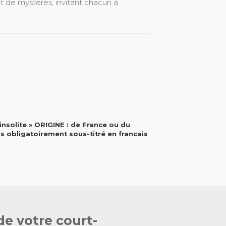
nt de mystères, invitant chacun à
insolite » ORIGINE : de France ou du
s obligatoirement sous-titré en francais
de votre court-