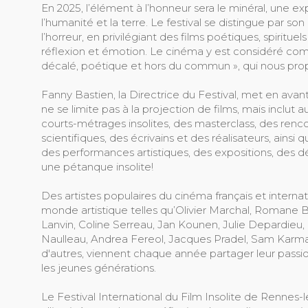
En 2025, l’élément à l’honneur sera le minéral, une ex
l’humanité et la terre. Le festival se distingue par son
l’horreur, en privilégiant des films poétiques, spirit
réflexion et émotion. Le cinéma y est considéré comme
décalé, poétique et hors du commun », qui nous pro
Fanny Bastien, la Directrice du Festival, met en ava
ne se limite pas à la projection de films, mais inclut
courts-métrages insolites, des masterclass, des ren
scientifiques, des écrivains et des réalisateurs, ainsi
des performances artistiques, des expositions, des 
une pétanque insolite!
Des artistes populaires du cinéma français et internat
monde artistique telles qu’Olivier Marchal, Romane Bo
Lanvin, Coline Serreau, Jan Kounen, Julie Depardieu, 
Naulleau, Andrea Fereol, Jacques Pradel, Sam Karm
d'autres, viennent chaque année partager leur pass
les jeunes générations.
Le Festival International du Film Insolite de Renne