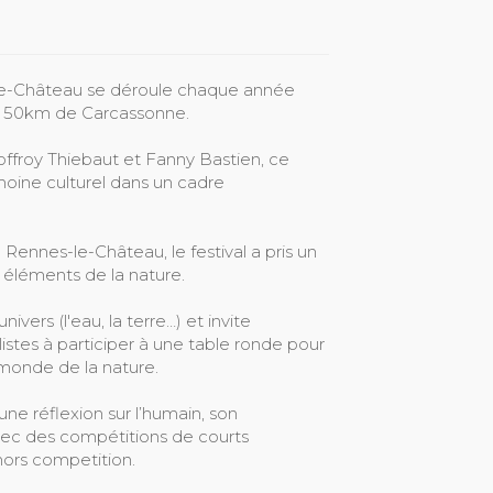
s-le-Château se déroule chaque année
 a 50km de Carcassonne.
ffroy Thiebaut et Fanny Bastien, ce
imoine culturel dans un cadre
 Rennes-le-Château, le festival a pris un
 éléments de la nature.
vers (l'eau, la terre…) et invite
nalistes à participer à une table ronde pour
monde de la nature.
 une réflexion sur l’humain, son
vec des compétitions de courts
ors competition.