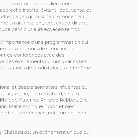
ploration profonde des liens entre
 approche insolite, évitant l’épouvante, et
uels et engagés qui suscitent étonnement,
 un art «insolent, rare, extraordinaire,
pulse dans plusieurs espaces-temps.
nt l'importance d’une programmation qui
 aussi des concours de scénarios de
contres-conférences avec des
 que des événements culturels variés tels
dégustations de produits locaux, et même
ional et des personnalités influentes du
hringer, Lio, Pierre Richard, Gérard
Philippe Katerine, Philippe Rebbot, Eric
ann, Marie Monique Robin et bien
ion et leur expérience, notamment avec
s-le-Château est un événement unique qui