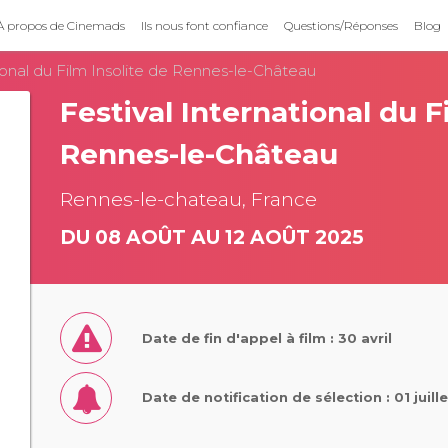
À propos de Cinemads
Ils nous font confiance
Questions/Réponses
Blog
tional du Film Insolite de Rennes-le-Château
Festival International du F
Rennes-le-Château
Rennes-le-chateau, France
DU 08 AOÛT AU 12 AOÛT 2025
Date de fin d'appel à film : 30 avril
Date de notification de sélection : 01 juill