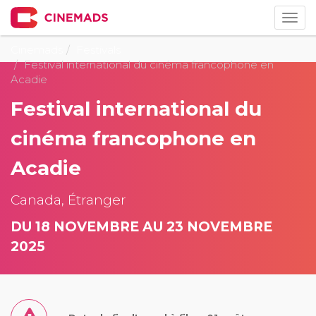
Togg
navig
Cinemads
Festivals
Festival international du cinéma francophone en
Acadie
Festival international du
cinéma francophone en
Acadie
Canada, Étranger
DU 18 NOVEMBRE AU 23 NOVEMBRE
2025