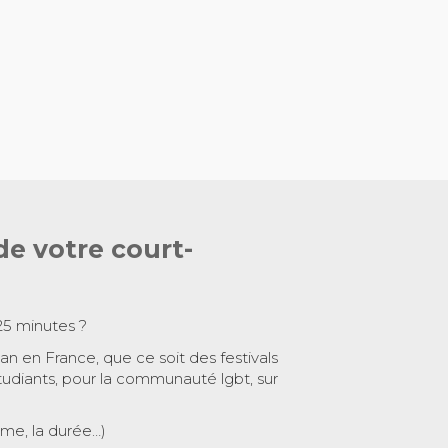
de votre court-
25 minutes ?
 an en France, que ce soit des festivals
tudiants, pour la communauté lgbt, sur
ème, la durée…)