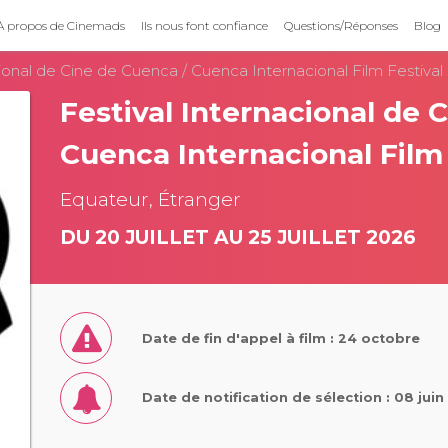
À propos de Cinemads
Ils nous font confiance
Questions/Réponses
Blog
cional de Cine de Cuenca / Cuenca Internacional Film Festival
Festival Internacional de 
Cuenca Internacional Film 
Equateur, Étranger
DU 20 JUILLET AU 25 JUILLET 2026
Date de fin d'appel à film : 24 octobre
Date de notification de sélection : 08 jui