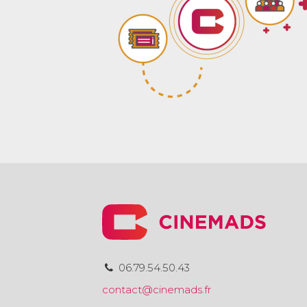
06.79.54.50.43
contact@cinemads.fr