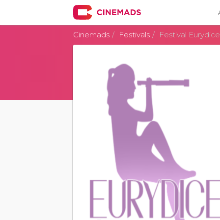
Cinemads
Festivals
Festival Eurydic