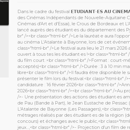
Dans le cadre du festival 𝗘𝗧𝗨𝗗𝗶𝗔𝗡𝗧-𝗘𝗦 𝗔𝗨 𝗖𝗶𝗡
des Cinémas Indépendants de Nouvelle-Aquitaine CIN
Cinémas d'Art et d'Essai), le Crous de Bordeaux et L'A
lancé auprès des étudiant·es du département des Pyr
br" /><br class="html-br" />Le·la lauréat·e aura l'oppo
au cinéma L'Atalante à Bayonne, lors de cet événeme
class="html-br" />Le festival aura lieu le 21 mars 2026
ouvert à tous·tes les étudiant·es !<br class="html-br" 
du film court :<br class="html-br" />Format : court-
acceptés)<br class="html-br" />Durée : 3 à 10 min 
libre<br class="html-br" />Il faudra être disponible l
présenter le film lors du festival.<br class="html-br" /
candidature : 16 février 2026<br class="html-br" />Ann
2026<br class="html-br" /><br class="html-br" />Au pr
/>- Une présentation des actions des étudiant·es am
de Pau (Bande à Part), le Jean Eustache de Pessac 
L'Atalante de Bayonne (Les Passagers),<br class="h
métrages réalisés par des étudiant·es de la région (
concours) et échanges avec le public,<br class="html-b
jeux...,<br class="html-br" />- Projection d'un film de