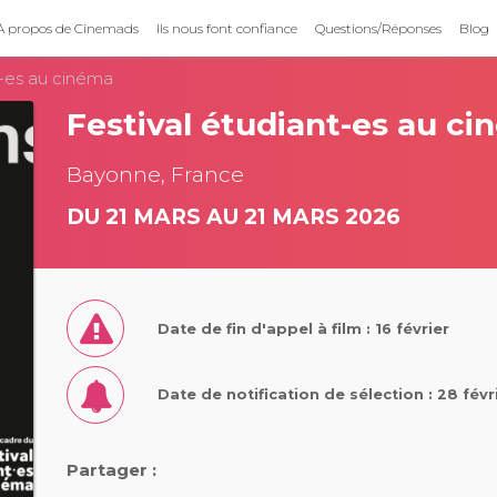
À propos de Cinemads
Ils nous font confiance
Questions/Réponses
Blog
t-es au cinéma
Festival étudiant-es au c
Bayonne, France
DU 21 MARS AU 21 MARS 2026
Date de fin d'appel à film : 16 février
Date de notification de sélection : 28 fév
Partager :