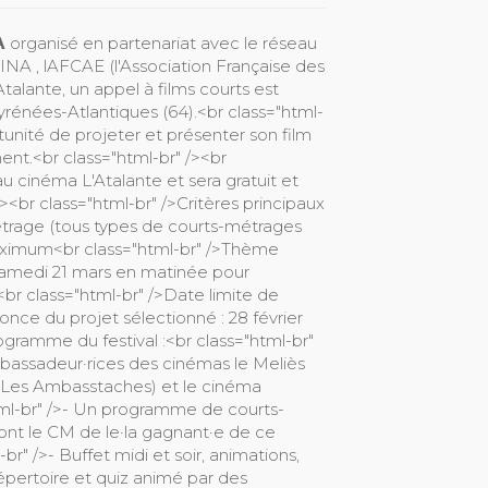
𝗘𝗠𝗔 organisé en partenariat avec le réseau
A , lAFCAE (l'Association Française des
talante, un appel à films courts est
énées-Atlantiques (64).<br class="html-
rtunité de projeter et présenter son film
nt.<br class="html-br" /><br
 au cinéma L'Atalante et sera gratuit et
/><br class="html-br" />Critères principaux
métrage (tous types de courts-métrages
maximum<br class="html-br" />Thème
e samedi 21 mars en matinée pour
><br class="html-br" />Date limite de
once du projet sélectionné : 28 février
ogramme du festival :<br class="html-br"
bassadeur·rices des cinémas le Meliès
(Les Ambasstaches) et le cinéma
tml-br" />- Un programme de courts-
dont le CM de le·la gagnant·e de ce
r" />- Buffet midi et soir, animations,
 répertoire et quiz animé par des