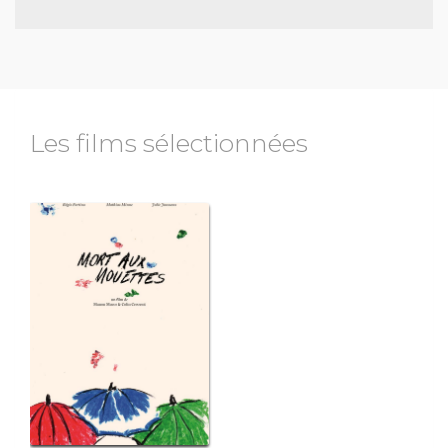
Les films sélectionnées
édie
ons