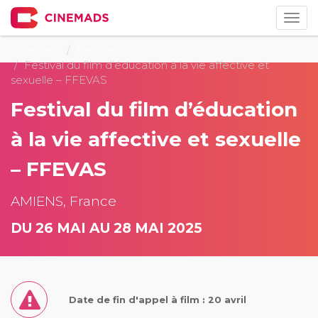
Togg
navig
Cinemads
Festivals
Festival du film d’éducation à la vie affective et
sexuelle – FFEVAS
Festival du film d’éducation
à la vie affective et sexuelle
– FFEVAS
AMIENS, France
DU 26 MAI AU 28 MAI 2025
Date de fin d'appel à film : 20 avril