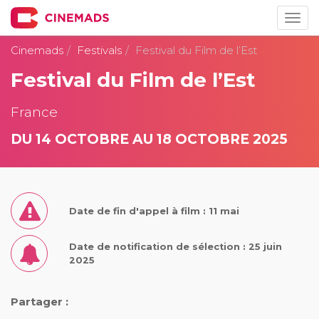
Togg
navig
Cinemads
Festivals
Festival du Film de l’Est
Festival du Film de l’Est
France
DU 14 OCTOBRE AU 18 OCTOBRE 2025
Date de fin d'appel à film : 11 mai
Date de notification de sélection : 25 juin
2025
Partager :