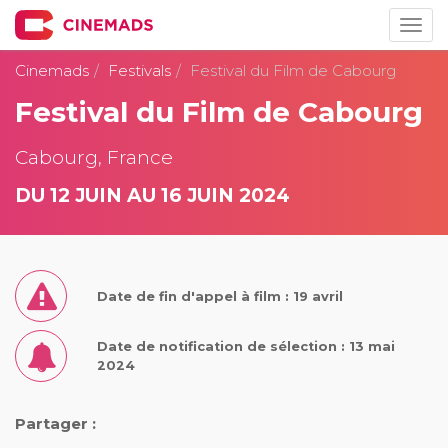
Togg
navig
Cinemads
Festivals
Festival du Film de Cabourg
Festival du Film de Cabourg
Cabourg, France
DU 12 JUIN AU 16 JUIN 2024
Date de fin d'appel à film : 19 avril
Date de notification de sélection : 13 mai
2024
Partager :