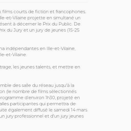
 films courts de fiction et francophones.
le-et-Vilaine projette en simultané un
sent à décerner le Prix du Public. De
ix du Jury et un jury de jeunes (15-25
ma indépendantes en Ille-et-Vilaine,
e-et-Vilaine.
trage, les jeunes talents, et mettre en
mble des salle du réseau jusqu'à la
tion (le nombre de films sélectionnés
 programme d’environ 1h30, projeté en
alles participantes qui permettra de
uite également diffusé le samedi 14 mars
'un jury professionnel et d'un jury jeunes