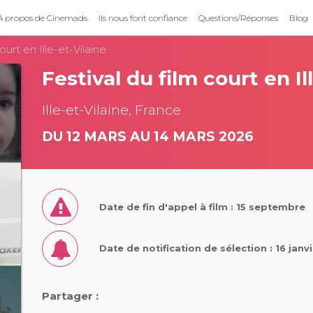
À propos de Cinemads
Ils nous font confiance
Questions/Réponses
Blog
ourt en Ille-et-Vilaine
Festival du film court en Il
Ille-et-Vilaine, France
DU 12 MARS AU 14 MARS 2026
Date de fin d'appel à film : 15 septembre
Date de notification de sélection : 16 janv
Partager :