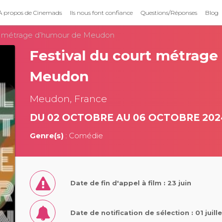
À propos de Cinemads
Ils nous font confiance
Questions/Réponses
Blog
rt métrage d’humour de Meudon
Festival du court métrag
Meudon
Meudon, France
DU 02 OCTOBRE AU 06 OCTOBRE 202
Genre(s)
: Comédie
Date de fin d'appel à film : 23 juin
Date de notification de sélection : 01 juill