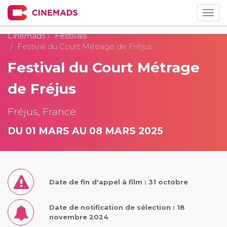
Togg
navig
Cinemads
Festivals
Festival du Court Métrage de Fréjus
Festival du Court Métrage
de Fréjus
Fréjus, France
DU 01 MARS AU 08 MARS 2025
Date de fin d'appel à film : 31 octobre
Date de notification de sélection : 18
novembre 2024