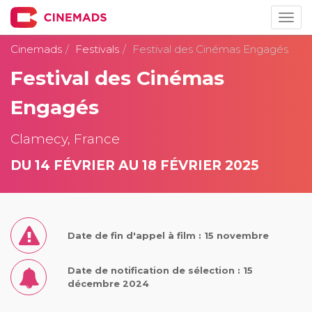
Togg
navig
Cinemads
Festivals
Festival des Cinémas Engagés
Festival des Cinémas
Engagés
Clamecy, France
DU 14 FÉVRIER AU 18 FÉVRIER 2025
Date de fin d'appel à film : 15 novembre
Date de notification de sélection : 15
décembre 2024