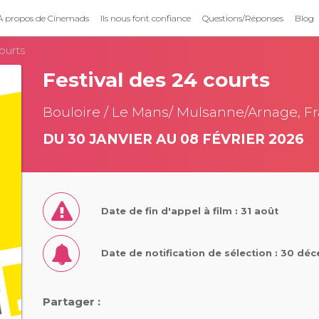
À propos de Cinemads
Ils nous font confiance
Questions/Réponses
Blog
ourts
Festival des 24 courts
Bouloire / Le Mans/ Mulsanne/Arnage, F
DU 30 JANVIER AU 08 FÉVRIER 2026
Date de fin d'appel à film : 31 août
Date de notification de sélection : 30 d
Partager :