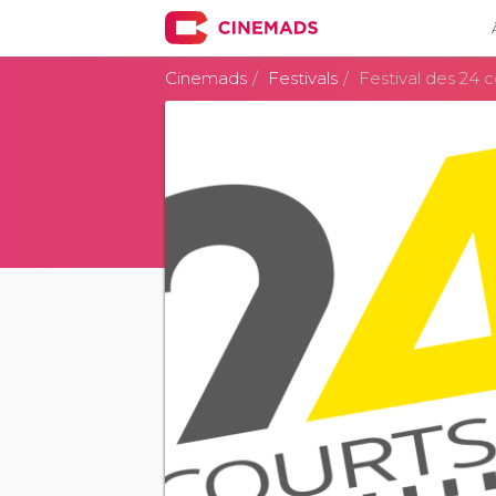
Cinemads
Festivals
Festival des 24 c